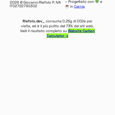
– Progettato con
e
2026
© Giovanni Riefolo P. IVA
IT02722730302
in
Carnia
Riefolo.dev_
consuma 0.25g di CO2e per
visita, ed è il più pulito del 73% dei siti web.
Vedi il risultato completo su
Website Carbon
Calculator →