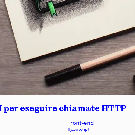
I per eseguire chiamate HTTP
Front-end
javascript