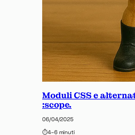
Moduli CSS e alternati
:scope.
06/04/2025
⏱
4–6 minuti