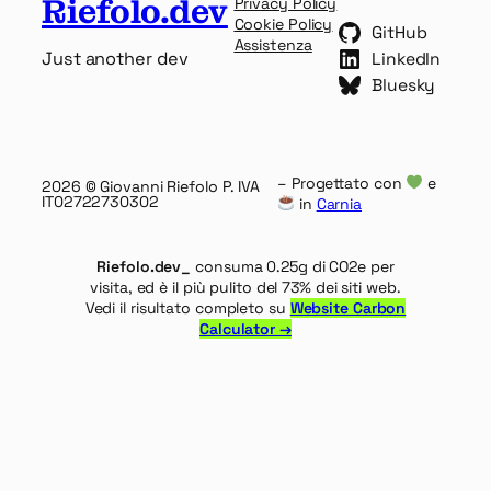
Riefolo.dev
Privacy Policy
Cookie Policy
GitHub
Assistenza
Just another dev
LinkedIn
Bluesky
– Progettato con
e
2026
© Giovanni Riefolo P. IVA
IT02722730302
in
Carnia
Riefolo.dev_
consuma 0.25g di CO2e per
visita, ed è il più pulito del 73% dei siti web.
Vedi il risultato completo su
Website Carbon
Calculator →