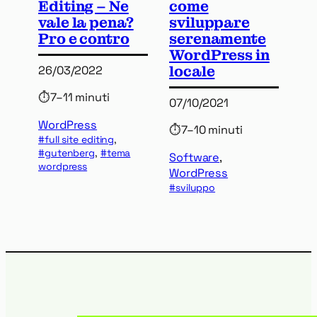
Editing – Ne
come
vale la pena?
sviluppare
Pro e contro
serenamente
WordPress in
locale
26/03/2022
⏱
7–11 minuti
07/10/2021
WordPress
⏱
7–10 minuti
full site editing
, 
gutenberg
, 
tema
Software
, 
wordpress
WordPress
sviluppo