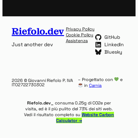
Riefolo.dev
Privacy Policy
Cookie Policy
GitHub
Assistenza
Just another dev
LinkedIn
Bluesky
– Progettato con
e
2026
© Giovanni Riefolo P. IVA
IT02722730302
in
Carnia
Riefolo.dev_
consuma 0.25g di CO2e per
visita, ed è il più pulito del 73% dei siti web.
Vedi il risultato completo su
Website Carbon
Calculator →