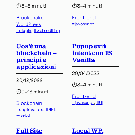
⏱
5–8 minuti
⏱
3–4 minuti
Blockchain
, 
Front-end
WordPress
javascript
plugin
, 
web editing
Cos’è una
Popup exit
blockchain –
intent con JS
principi e
Vanilla
applicazioni
29/04/2022
20/12/2022
⏱
3–4 minuti
⏱
9–13 minuti
Front-end
javascript
, 
UI
Blockchain
criptovalute
, 
NFT
, 
web3
Full Site
Local WP,