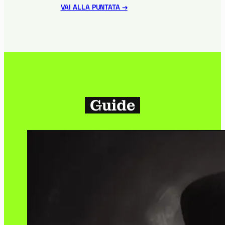
:
VAI ALLA PUNTATA →
Ep.
001
–
Mestiere?
Frontender!
Guide