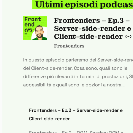
Ultimi episodi podcas
–
Frontenders – Ep.3 –
Server-side-render e
Client-side-render
Frontenders
In questo episodio parleremo del Server-side-ren
del Client-side-render. Cosa sono, quali sono le
differenze più rilevanti in termini di prestazioni, 
accessibilità e quali sono le opzioni a nostra
disposizione quando ci troviamo a lavorare con 
due approcci.Negli aggiornamenti parleremo di Q
degli aggiornamenti alla DevTools di Chrome e del
Frontenders – Ep.3 – Server-side-render e
conferenze in arrivo.Nella riflessione parleremo d
Client-side-render
articolo di Kilo Robinson su Smashing Magazine –
Frontenders – Ep.2 – DOM, Shadow DOM e