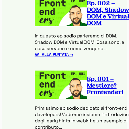
Ep. 002 –
Server-
DOM, Shado
side-
render
DOM e Virtua
e
DOM
Client-
site-
In questo episodio parleremo di DOM,
render
Shadow DOM e Virtual DOM. Cosa sono, a
cosa servono e come vengono…
:
VAI ALLA PUNTATA →
Ep.
002
–
DOM,
Ep. 001 –
Shadow
Mestiere?
DOM
Frontender!
e
Virtual
DOM
Primissimo episodio dedicato ai front-end
developers! Vedremo insieme l’introduzio
degli early hints in webkit e un esempio di
contributo…