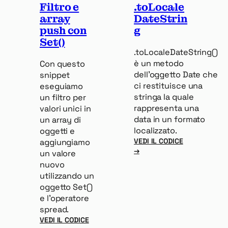
Filtro e
.toLocale
array
DateStrin
push con
g
Set()
.toLocaleDateString()
è un metodo
Con questo
dell’oggetto Date che
snippet
ci restituisce una
eseguiamo
stringa la quale
un filtro per
rappresenta una
valori unici in
data in un formato
un array di
localizzato.
oggetti e
VEDI IL CODICE
aggiungiamo
:
→
un valore
.TOLOCALEDATESTRING
nuovo
utilizzando un
oggetto Set()
e l’operatore
spread.
VEDI IL CODICE