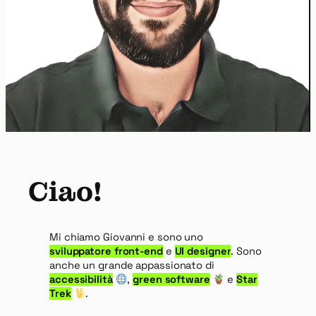
Ciao!
Mi chiamo Giovanni e sono uno
sviluppatore front-end
e
UI designer
. Sono
anche un grande appassionato di
accessibilità
,
green software
e
Star
Trek
.