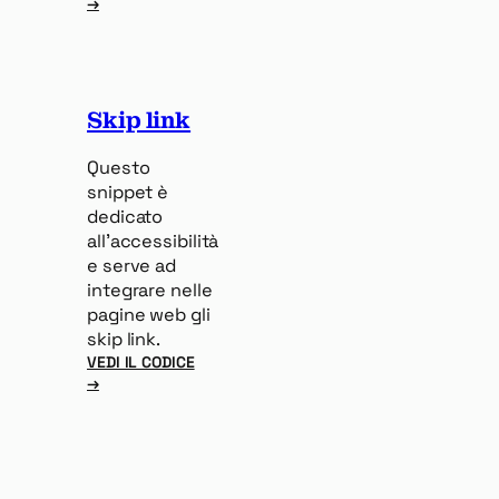
:
→
FILTRO
E
ARRAY
PUSH
CON
Skip link
SET()
Questo
snippet è
dedicato
all’accessibilità
e serve ad
integrare nelle
pagine web gli
skip link.
VEDI IL CODICE
:
→
SKIP
LINK