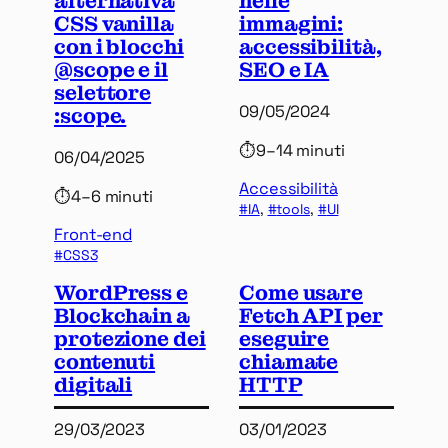
alternativa
nelle
CSS vanilla
immagini:
con i blocchi
accessibilità,
@scope e il
SEO e IA
selettore
09/05/2024
:scope.
⏱
9–14 minuti
06/04/2025
Accessibilità
⏱
4–6 minuti
IA
, 
tools
, 
UI
Front-end
CSS3
WordPress e
Come usare
Blockchain a
Fetch API per
protezione dei
eseguire
contenuti
chiamate
digitali
HTTP
29/03/2023
03/01/2023