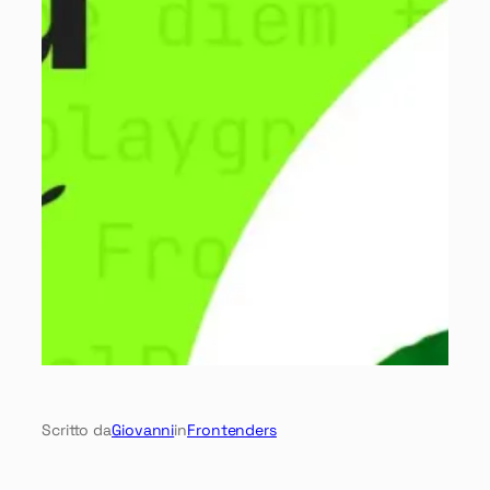
Scritto da
Giovanni
in
Frontenders