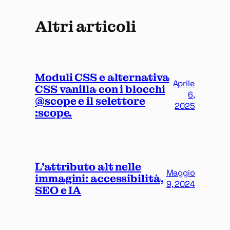
Altri articoli
Moduli CSS e alternativa
Aprile
CSS vanilla con i blocchi
6,
@scope e il selettore
2025
:scope.
L’attributo alt nelle
Maggio
immagini: accessibilità,
9, 2024
SEO e IA