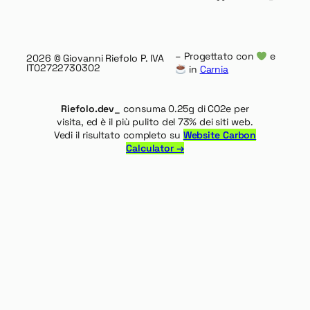
– Progettato con
e
2026
© Giovanni Riefolo P. IVA
IT02722730302
in
Carnia
Riefolo.dev_
consuma 0.25g di CO2e per
visita, ed è il più pulito del 73% dei siti web.
Vedi il risultato completo su
Website Carbon
Calculator →