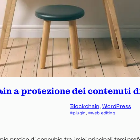
n a protezione dei contenuti di
Blockchain
, 
WordPress
plugin
, 
web editing
io pratico di connubio tra i miei principali temi pref