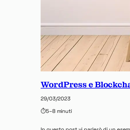
WordPress e Blockchai
29/03/2023
⏱
5–8 minuti
In questo post vi parlerò di un esemp