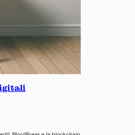
gitali
eriti: WordPress e la blockchain.