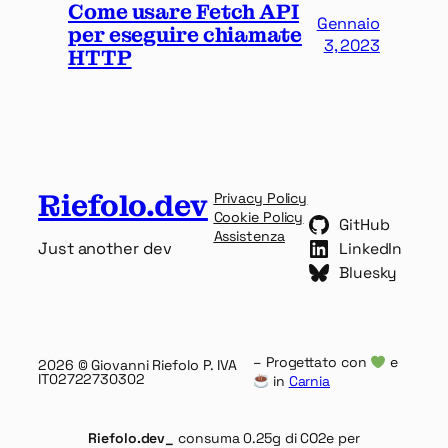
Come usare Fetch API
Gennaio
per eseguire chiamate
3, 2023
HTTP
Riefolo.dev
Privacy Policy
Cookie Policy
GitHub
Assistenza
Just another dev
LinkedIn
Bluesky
– Progettato con
e
2026
© Giovanni Riefolo P. IVA
IT02722730302
in
Carnia
Riefolo.dev_
consuma 0.25g di CO2e per