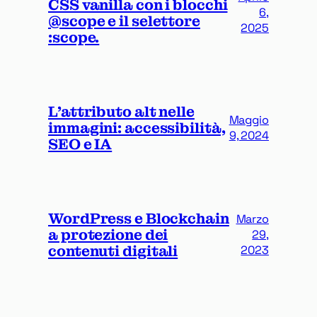
CSS vanilla con i blocchi
6,
@scope e il selettore
2025
:scope.
L’attributo alt nelle
Maggio
immagini: accessibilità,
9, 2024
SEO e IA
WordPress e Blockchain
Marzo
a protezione dei
29,
contenuti digitali
2023